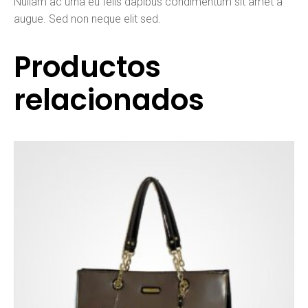
Nullam ac urna eu felis dapibus condimentum sit amet a
augue. Sed non neque elit sed.
Productos
relacionados