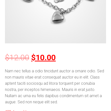
Original
Current
$
12.00
$
10.00
price
price
Nam nec tellus a odio tincidunt auctor a ornare odio. Sed
non mauris vitae erat consequat auctor eu in elit. Class
was:
is:
aptent taciti sociosqu ad litora torquent per conubia
nostra, per inceptos himenaeos. Mauris in erat justo.
$12.00.
$10.00.
Nullam ac urna eu felis dapibus condimentum sit amet a
augue. Sed non neque elit sed.