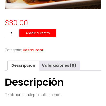
$
30.00
PRODUCT
Añadir al carrito
TITLE
1
cantidad
Restaurant
Categoría:
Descripción
Valoraciones (0)
Descripción
Te obtinuit ut adepto satis somno.